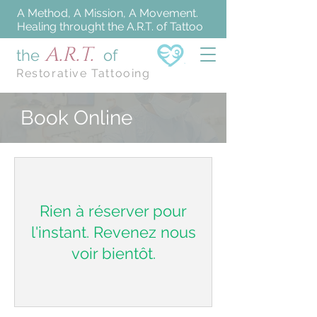
A Method, A Mission, A Movement.
Healing throught the A.R.T. of Tattoo
A.R.T.
the
of
Restorative Tattooing
Book Online
Rien à réserver pour
l'instant. Revenez nous
voir bientôt.